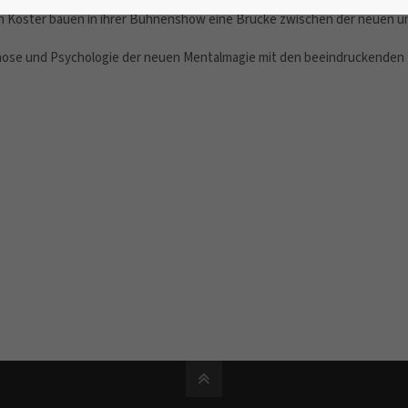
n Köster bauen in ihrer Bühnenshow eine Brücke zwischen der neuen un
pnose und Psychologie der neuen Mentalmagie mit den beeindruckenden I