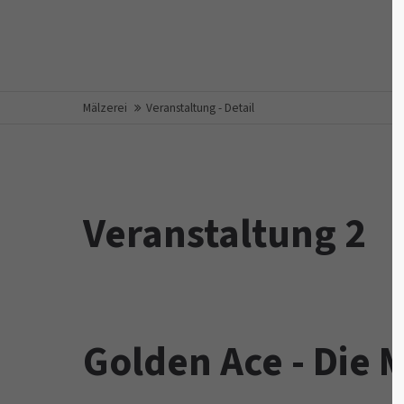
Login
Supp
Benutzername
Lorem ip
Mälzerei
Veranstaltung - Detail
2
Passwort
Veranstaltung 2
We offer
Anmelden
Mon - Fr
Register
|
Lost your password?
Golden Ace - Die 